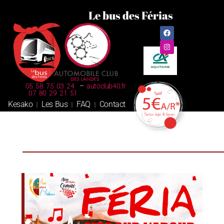
Le bus des Férias
05 58 75 03 24
–
autoclub40.fr
07 80 29 21 51
Kesako
Les Bus
FAQ
Contact